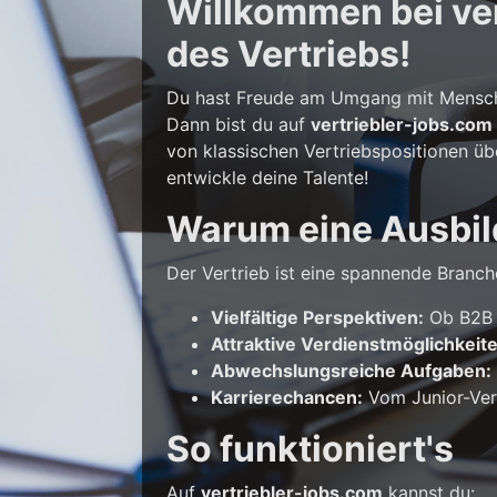
Willkommen bei vert
des Vertriebs!
Du hast Freude am Umgang mit Mensche
Dann bist du auf
vertriebler-jobs.com
von klassischen Vertriebspositionen üb
entwickle deine Talente!
Warum eine Ausbil
Der Vertrieb ist eine spannende Branche
Vielfältige Perspektiven:
Ob B2B o
Attraktive Verdienstmöglichkeit
Abwechslungsreiche Aufgaben:
Karrierechancen:
Vom Junior-Vert
So funktioniert's
Auf
vertriebler-jobs.com
kannst du: