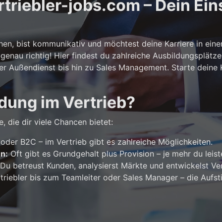
riebler-jobs.com – Dein Eins
n, bist kommunikativ und möchtest deine Karriere in ein
genau richtig! Hier findest du zahlreiche Ausbildungsplätze
er Außendienst bis hin zu Sales Management. Starte deine Ka
dung im Vertrieb?
, die dir viele Chancen bietet:
der B2C – im Vertrieb gibt es zahlreiche Möglichkeiten.
en:
Oft gibt es Grundgehalt plus Provision – je mehr du leist
Du betreust Kunden, analysierst Märkte und entwickelst Ver
riebler bis zum Teamleiter oder Sales Manager – die Aufst