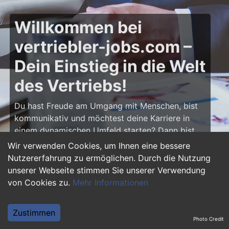
Willkommen bei
vertriebler-jobs.com –
Dein Einstieg in die Welt
des Vertriebs!
Du hast Freude am Umgang mit Menschen, bist
kommunikativ und möchtest deine Karriere in
einem dynamischen Umfeld starten? Dann bist
du auf
vertriebler-jobs.com
genau richtig! Hier
Wir verwenden Cookies, um Ihnen eine bessere
findest du zahlreiche Ausbildungsplätze und
Nutzererfahrung zu ermöglichen. Durch die Nutzung
Einstiegsjobs im Vertrieb – von klassischen
unserer Webseite stimmen Sie unserer Verwendung
Vertriebspositionen über Außendienst bis hin zu
von Cookies zu.
Mehr Informationen
Sales Management. Starte deine Karriere als
Vertriebler und entwickle deine Talente!
Zustimmen
Photo Credit
Warum eine Ausbildung