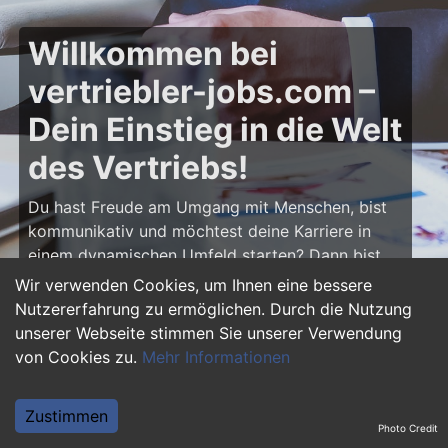
Willkommen bei
vertriebler-jobs.com –
Dein Einstieg in die Welt
des Vertriebs!
Du hast Freude am Umgang mit Menschen, bist
kommunikativ und möchtest deine Karriere in
einem dynamischen Umfeld starten? Dann bist
du auf
vertriebler-jobs.com
genau richtig! Hier
Wir verwenden Cookies, um Ihnen eine bessere
findest du zahlreiche Ausbildungsplätze und
Nutzererfahrung zu ermöglichen. Durch die Nutzung
Einstiegsjobs im Vertrieb – von klassischen
unserer Webseite stimmen Sie unserer Verwendung
Vertriebspositionen über Außendienst bis hin zu
von Cookies zu.
Mehr Informationen
Sales Management. Starte deine Karriere als
Vertriebler und entwickle deine Talente!
Zustimmen
Photo Credit
Warum eine Ausbildung