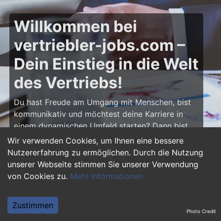
Willkommen bei
vertriebler-jobs.com –
Dein Einstieg in die Welt
des Vertriebs!
Du hast Freude am Umgang mit Menschen, bist
kommunikativ und möchtest deine Karriere in
einem dynamischen Umfeld starten? Dann bist
du auf
vertriebler-jobs.com
genau richtig! Hier
Wir verwenden Cookies, um Ihnen eine bessere
findest du zahlreiche Ausbildungsplätze und
Nutzererfahrung zu ermöglichen. Durch die Nutzung
Einstiegsjobs im Vertrieb – von klassischen
unserer Webseite stimmen Sie unserer Verwendung
Vertriebspositionen über Außendienst bis hin zu
von Cookies zu.
Mehr Informationen
Sales Management. Starte deine Karriere als
Vertriebler und entwickle deine Talente!
Zustimmen
Photo Credit
Warum eine Ausbildung