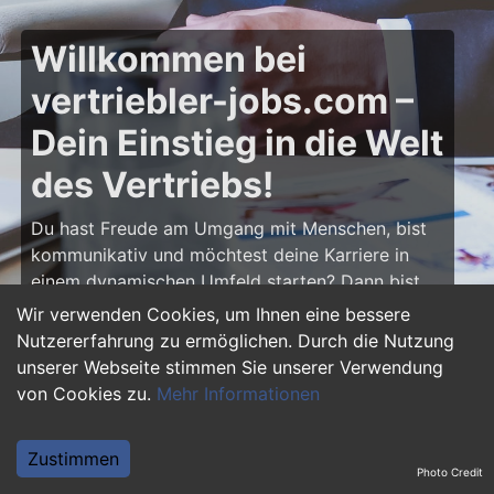
Willkommen bei
vertriebler-jobs.com –
Dein Einstieg in die Welt
des Vertriebs!
Du hast Freude am Umgang mit Menschen, bist
kommunikativ und möchtest deine Karriere in
einem dynamischen Umfeld starten? Dann bist
du auf
vertriebler-jobs.com
genau richtig! Hier
Wir verwenden Cookies, um Ihnen eine bessere
findest du zahlreiche Ausbildungsplätze und
Nutzererfahrung zu ermöglichen. Durch die Nutzung
Einstiegsjobs im Vertrieb – von klassischen
unserer Webseite stimmen Sie unserer Verwendung
Vertriebspositionen über Außendienst bis hin zu
von Cookies zu.
Mehr Informationen
Sales Management. Starte deine Karriere als
Vertriebler und entwickle deine Talente!
Zustimmen
Photo Credit
Warum eine Ausbildung