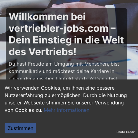
Willkommen bei
vertriebler-jobs.com –
Dein Einstieg in die Welt
des Vertriebs!
Du hast Freude am Umgang mit Menschen, bist
kommunikativ und möchtest deine Karriere in
einem dynamischen Umfeld starten? Dann bist
du auf
vertriebler-jobs.com
genau richtig! Hier
Wir verwenden Cookies, um Ihnen eine bessere
findest du zahlreiche Ausbildungsplätze und
Nutzererfahrung zu ermöglichen. Durch die Nutzung
Einstiegsjobs im Vertrieb – von klassischen
unserer Webseite stimmen Sie unserer Verwendung
Vertriebspositionen über Außendienst bis hin zu
von Cookies zu.
Mehr Informationen
Sales Management. Starte deine Karriere als
Vertriebler und entwickle deine Talente!
Zustimmen
Photo Credit
Warum eine Ausbildung