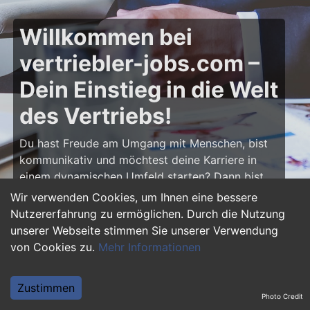
Willkommen bei
vertriebler-jobs.com –
Dein Einstieg in die Welt
des Vertriebs!
Du hast Freude am Umgang mit Menschen, bist
kommunikativ und möchtest deine Karriere in
einem dynamischen Umfeld starten? Dann bist
du auf
vertriebler-jobs.com
genau richtig! Hier
Wir verwenden Cookies, um Ihnen eine bessere
findest du zahlreiche Ausbildungsplätze und
Nutzererfahrung zu ermöglichen. Durch die Nutzung
Einstiegsjobs im Vertrieb – von klassischen
unserer Webseite stimmen Sie unserer Verwendung
Vertriebspositionen über Außendienst bis hin zu
von Cookies zu.
Mehr Informationen
Sales Management. Starte deine Karriere als
Vertriebler und entwickle deine Talente!
Zustimmen
Photo Credit
Warum eine Ausbildung