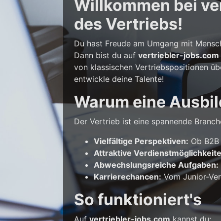
Willkommen bei vert
des Vertriebs!
Du hast Freude am Umgang mit Mensche
Dann bist du auf
vertriebler-jobs.com
von klassischen Vertriebspositionen üb
entwickle deine Talente!
Warum eine Ausbil
Der Vertrieb ist eine spannende Branche
Vielfältige Perspektiven:
Ob B2B o
Attraktive Verdienstmöglichkeit
Abwechslungsreiche Aufgaben:
Karrierechancen:
Vom Junior-Vert
So funktioniert's
Auf
vertriebler-jobs.com
kannst du: