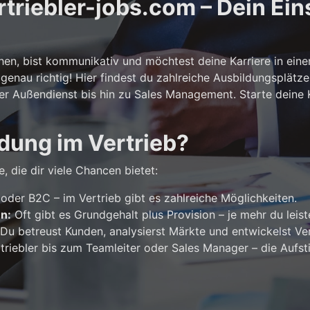
riebler-jobs.com – Dein Eins
n, bist kommunikativ und möchtest deine Karriere in ein
genau richtig! Hier findest du zahlreiche Ausbildungsplätze
er Außendienst bis hin zu Sales Management. Starte deine Ka
dung im Vertrieb?
, die dir viele Chancen bietet:
der B2C – im Vertrieb gibt es zahlreiche Möglichkeiten.
en:
Oft gibt es Grundgehalt plus Provision – je mehr du leist
Du betreust Kunden, analysierst Märkte und entwickelst Ver
riebler bis zum Teamleiter oder Sales Manager – die Aufst