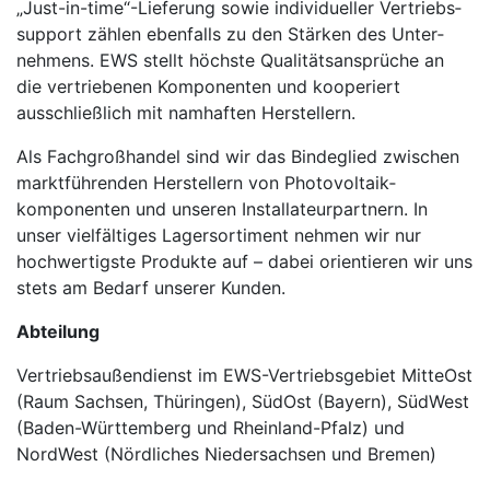
„Just-in-time“-Lieferung sowie individueller Vertriebs­
support zählen ebenfalls zu den Stärken des Unter­
nehmens. EWS stellt höchste Qualitäts­ansprüche an
die ver­triebenen Kom­ponen­ten und kooperiert
ausschließlich mit namhaften Her­stellern.
Als Fachgroßhandel sind wir das Binde­glied zwischen
marktführen­den Her­stellern von Photovol­taik­
komponenten und unseren Instal­lateur­partnern. In
unser vielfältiges Lager­sorti­ment nehmen wir nur
hochwertigste Produkte auf – dabei orientieren wir uns
stets am Bedarf unserer Kunden.
Abteilung
Vertriebsaußendienst im EWS-Vertriebsgebiet MitteOst
(Raum Sachsen, Thüringen), SüdOst (Bayern), SüdWest
(Baden-Württemberg und Rheinland-Pfalz) und
NordWest (Nördliches Niedersachsen und Bremen)