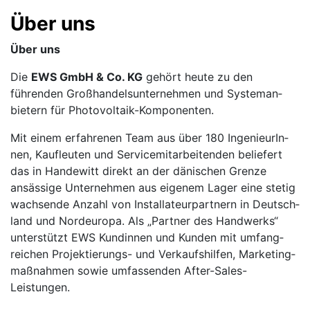
Über uns
Über uns
Die
EWS GmbH & Co. KG
gehört heute zu den
führenden Groß­handels­unter­nehmen und System­an­
bietern für Photovoltaik-Komponenten.
Mit einem erfahrenen Team aus über 180 Inge­nieurIn­
nen, Kauf­leuten und Service­mitarbei­tenden beliefert
das in Handewitt direkt an der dänischen Grenze
ansässige Unter­nehmen aus eigenem Lager eine stetig
wachsende Anzahl von Instal­lateur­part­nern in Deutsch­
land und Nord­europa. Als „Partner des Handwerks“
unterstützt EWS Kundin­nen und Kunden mit umfang­
reichen Projek­tierungs- und Ver­kaufs­hilfen, Marketing­
maß­nahmen sowie umfassen­den After-Sales-
Leistungen.