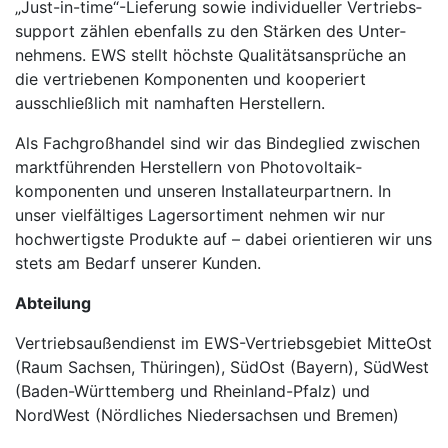
„Just-in-time“-Lieferung sowie individueller Vertriebs­
support zählen ebenfalls zu den Stärken des Unter­
nehmens. EWS stellt höchste Qualitäts­ansprüche an
die ver­triebenen Kom­ponen­ten und kooperiert
ausschließlich mit namhaften Her­stellern.
Als Fachgroßhandel sind wir das Binde­glied zwischen
marktführen­den Her­stellern von Photovol­taik­
komponenten und unseren Instal­lateur­partnern. In
unser vielfältiges Lager­sorti­ment nehmen wir nur
hochwertigste Produkte auf – dabei orientieren wir uns
stets am Bedarf unserer Kunden.
Abteilung
Vertriebsaußendienst im EWS-Vertriebsgebiet MitteOst
(Raum Sachsen, Thüringen), SüdOst (Bayern), SüdWest
(Baden-Württemberg und Rheinland-Pfalz) und
NordWest (Nördliches Niedersachsen und Bremen)