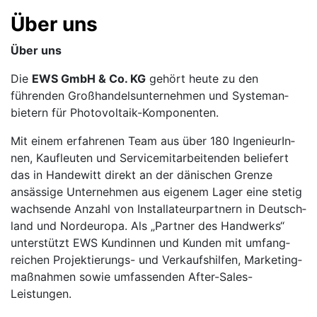
Über uns
Über uns
Die
EWS GmbH & Co. KG
gehört heute zu den
führenden Groß­handels­unter­nehmen und System­an­
bietern für Photovoltaik-Komponenten.
Mit einem erfahrenen Team aus über 180 Inge­nieurIn­
nen, Kauf­leuten und Service­mitarbei­tenden beliefert
das in Handewitt direkt an der dänischen Grenze
ansässige Unter­nehmen aus eigenem Lager eine stetig
wachsende Anzahl von Instal­lateur­part­nern in Deutsch­
land und Nord­europa. Als „Partner des Handwerks“
unterstützt EWS Kundin­nen und Kunden mit umfang­
reichen Projek­tierungs- und Ver­kaufs­hilfen, Marketing­
maß­nahmen sowie umfassen­den After-Sales-
Leistungen.