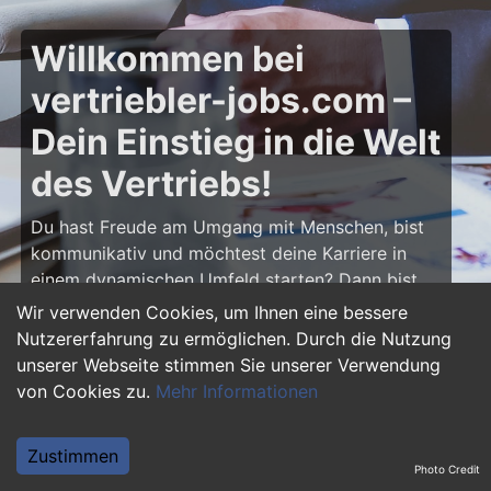
Willkommen bei
vertriebler-jobs.com –
Dein Einstieg in die Welt
des Vertriebs!
Du hast Freude am Umgang mit Menschen, bist
kommunikativ und möchtest deine Karriere in
einem dynamischen Umfeld starten? Dann bist
du auf
vertriebler-jobs.com
genau richtig! Hier
Wir verwenden Cookies, um Ihnen eine bessere
findest du zahlreiche Ausbildungsplätze und
Nutzererfahrung zu ermöglichen. Durch die Nutzung
Einstiegsjobs im Vertrieb – von klassischen
unserer Webseite stimmen Sie unserer Verwendung
Vertriebspositionen über Außendienst bis hin zu
von Cookies zu.
Mehr Informationen
Sales Management. Starte deine Karriere als
Vertriebler und entwickle deine Talente!
Zustimmen
Photo Credit
Warum eine Ausbildung